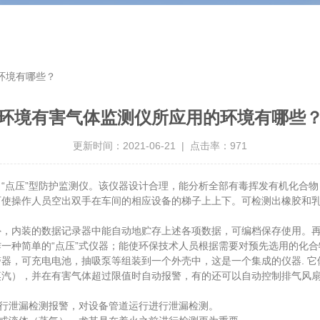
环境有哪些？
环境有害气体监测仪所应用的环境有哪些
更新时间：2021-06-21 | 点击率：971
“点压”型防护监测仪。该仪器设计合理，能分析全部有毒挥发有机化合物
可使操作人员空出双手在车间的相应设备的梯子上上下。可检测出橡胶和
内装的数据记录器中能自动地贮存上述各项数据，可编档保存使用。再之
一种简单的“点压”式仪器；能使环保技术人员根据需要对预先选用的化
，可充电电池，抽吸泵等组装到一个外壳中，这是一个集成的仪器. 它
蒸汽），并在有害气体超过限值时自动报警，有的还可以自动控制排气风
进行泄漏检测报警，对设备管道运行进行泄漏检测。