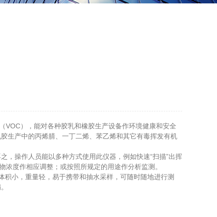
？
（VOC），能对各种胶乳和橡胶生产设备作环境健康和安全
乳胶生产中的丙烯腈、一丁二烯、苯乙烯和其它有毒挥发有机
，操作人员能以多种方式使用此仪器，例如快速“扫描”出挥
合物浓度作相应调整；或按照所规定的用途作分析监测。
体积小，重量轻，易于携带和抽水采样，可随时随地进行测
扇。