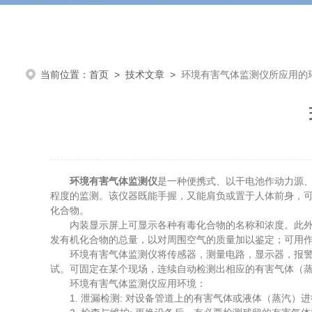
当前位置：
首页
>
技术文章
>
环境有害气体监测仪所应用的
环境有害气体监测仪
是一种便携式、以干电池作动力源、
程度的监测。该仪器既能手握，又能肩负或置于人体前身，
化合物。
内装显示屏上可显示各种有毒化合物的名称和浓度。此外，
发有机化合物的总量，以对周围空气的质量加以鉴定；可用作
环境有害气体监测仪将传感器，测量电路，显示器，报警器
试。可固定在某个现场，连续自动检测出相应的有害气体（
环境有害气体监测仪应用环境：
1. 泄漏检测: 对设备管道上的有害气体或液体（蒸汽）