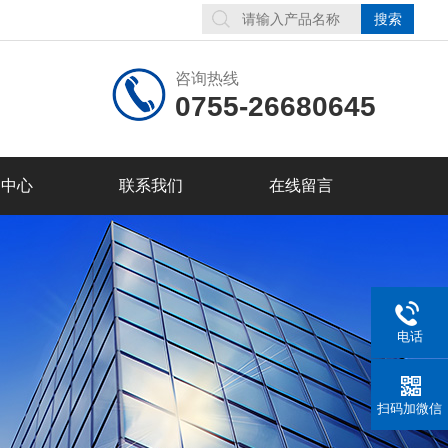
咨询热线
0755-26680645
品中心
联系我们
在线留言
电话
扫码加微信