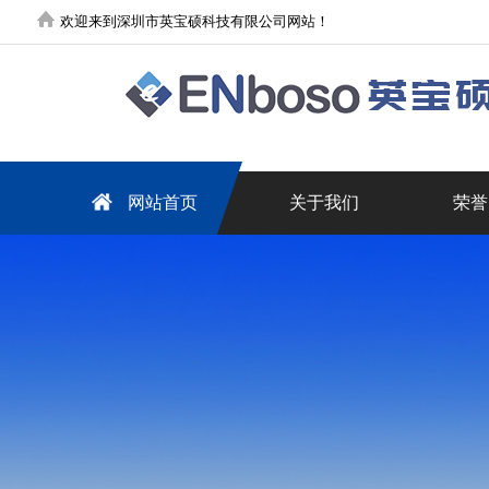
欢迎来到深圳市英宝硕科技有限公司网站！
网站首页
关于我们
荣誉