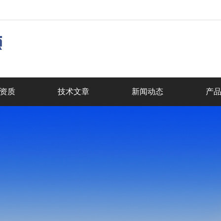
资质
技术文章
新闻动态
产