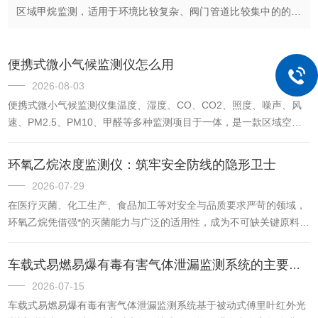
区域甲烷监测，适用于环境比较复杂、阀门管道比较集中的的监
测场景。扫描式激光气体遥测仪工作原理如下：1.基于TDLAS技
术：该设...
便携式微小气候监测仪怎么用
2026-08-03
便携式微小气候监测仪集温度、湿度、CO、CO2、照度、噪声、风
速、PM2.5、PM10、甲醛等多种监测项目于一体，是一款区域空气
质量监测仪。优势：内置传感器模块化设计，便于维护，可根据客户
要求进行定制内置GPRS及Wifi移动通讯模块，监测数据实时上传到
环氧乙烷浓度监测仪：筑牢安全防线的隐形卫士
用户的手机或电脑实时提示报警功能，可调节各检测项目报警阈值自
2026-07-29
动存储报警记录，报警记录可按日期进行查询监测数据自动生成
在医疗灭菌、化工生产、食品加工等对安全与品质要求严苛的领域，
Excel表格，可直接打印输出使用方法：使用前准备：‌机械调零‌：观
环氧乙烷凭借强*的灭菌能力与广泛的适用性，成为不可缺关键原料。
察电表指针是否指向零点，若有偏移，轻调机械...
然而，这种高效原料却暗藏双重属性——既是生产助力，又是具有毒
性与易燃易爆特性的隐患源，一旦浓度失控，便会引发人员中毒、火
车载式易燃易爆有毒有害气体泄漏监测系统的主要应用场景
灾爆炸等严重事故。环氧乙烷浓度监测仪的出现，如同一位时刻保持
2026-07-15
警惕的隐形卫士，以精准监测筑牢安全屏障，为生产全流程保驾护
车载式易燃易爆有毒有害气体泄漏监测系统基于被动式傅里叶红外光
航。环氧乙烷浓度监测仪的核心价值，在于对风险的精准预警，将看