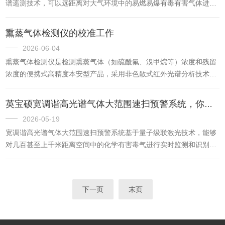
谱遥测技术，可以远距离对大气环境中的易燃易爆有毒有害气体进行
不见的浓度变化转化为可感知的安全信号。在医疗灭菌车间，灭菌
定性、定量、定位、成像分析，产品扫描可实现水平360°、俯仰±90°
设...
旋转扫描，扫描监测半径大于3km。应用场景：环保执法部门车载流
熏蒸气体检测仪的校准工作
动巡检，排查企业无组织超标排放。化工园区、危化品运输场景的日
2026-06-04
常巡检，防范爆燃、中毒事故。火灾、危化品泄漏事故现场的应急处
熏蒸气体检测仪是检测熏蒸气体（如硫酰氟、溴甲烷等）浓度和残留
置，辅助快速定位泄漏源、评估扩散范围。城市燃气管网的大范围巡
浓度的便携式高精度本安型产品，采用非色散式红外光谱分析技术
检，高效识别隐蔽泄漏风险点。产品优势...
（NDIR），能避免受其它气体干扰，被广泛应用于海关检疫熏蒸处
理中的效果评估。应用场景：‌海关检疫领域‌：对出入境货物熏蒸处理
英宝硕宽调谐高光谱气体大范围速扫预警系统，你了解多少
后进行气体浓度检测，确保熏蒸效果合格，同时防止残留气体超标，
2026-05-19
阻挡有害生物入侵，保障生物安全。‌粮食仓储领域‌：熏蒸过程实时监
宽调谐高光谱气体大范围速扫预警系统基于量子级联激光技术，能够
测磷化氢、硫酰氟等熏蒸剂浓度，保障杀虫效果；熏蒸结束后检测残
对几百甚至上千米距离空间中的化学有害毒气进行实时监测和识别，
留浓度，保障粮食存储安全和入库工作人员的人身安全。‌...
并能够对混合物进行准确检测，误报率极低。该产品广泛应用于化学
毒剂（机场、地铁、大楼等场所的化学毒气监测）、化工园区气体泄
漏监测和燃气管道泄漏监测。应用领域：‌工业安全‌：实时监测化工
下一页
末页
厂、储气站、炼油厂等场所的易燃易爆或有毒气体泄漏；‌环境监测‌：
为环保部门提供大气污染源追踪与排放评估数据支持；‌应急响应‌：在
突发事故中快速定位泄漏源，辅助决策与疏散指挥；‌气...