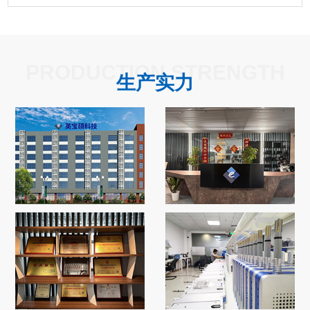
PRODUCTION STRENGTH
生产实力