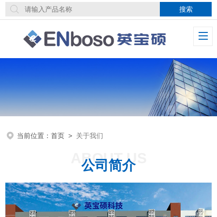
当前位置：
首页
>
关于我们
ABOUT US
公司简介