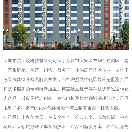
深圳市英宝硕科技有限公司位于深圳市宝安区东华智造园区，是
一家集研发、生产、销售、服务于一体的高新技术企业，专注于
危险气体快速检测解决方案，为客户提供生化风险应急监测产品
和技术服务的专精特新企业。英宝硕立足于将科技优势迅速转化
为产品，以应用推动创新，在光电检测技术领域深耕细作，已经
推出了多种类型的化学气体检测仪与生物有害因子检测仪器。
公司经过十多年发展，在安全生产、公共安全、应急救援、检验
检疫四大领域形成了丰富的技术、产品和解决方案。在主动激光