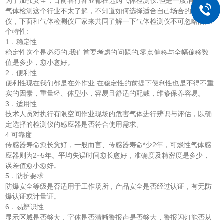
为了加强安全，目前各行各业都在选购气体检测仪.但是一般消费者对
气体检测这个行业不太了解，不知道如何选择适合自己场合的检测
仪，下面和气体检测仪厂家来共同了解一下气体检测仪不可忽略的几
个特性:
1．稳定性
稳定性这个是必须的.我们首要考虑的问题的.零点偏移与全幅偏移数
值是多少，愈小愈好。
2．便利性
便利性现在我们都是在外作业.在稳定性的前提下便利性也是不得不重
实的因素，重量轻、体型小，容易且舒适的配戴，维修保养容易。
3．适用性
技术人员对执行有限空间作业现场的危害气体进行辨识与评估，以确
定选择的检测仪的感应器是否符合使用需求。
4.可靠度
传感器寿命愈长愈好，一般而言、传感器寿命*少2年，可燃性气体感
应器则为2~5年。平均失误时间愈长愈好，准确度及精密度是多少，
误差值愈小愈好。
5．防护要求
防爆安全等级是否适用于工作场所，产品安全是否经过认证，有无防
爆认证或计量证。
6．易辨识性
显示区域是否够大，字体是否清晰警报声是否够大，警报闪灯能否从