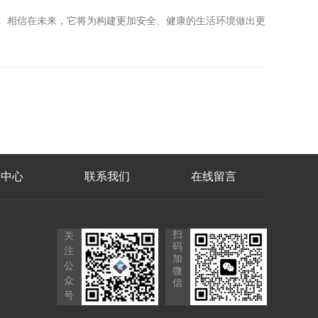
器。相信在未来，它将为构建更加安全、健康的生活环境做出更
品中心
联系我们
在线留言
扫
关
码
注
加
公
微
众
信
号