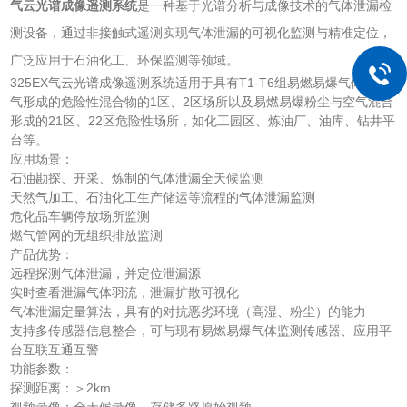
气云光谱成像遥测系统
是一种基于光谱分析与成像技术的气体泄漏检
测设备，通过非接触式遥测实现气体泄漏的可视化监测与精准定位，
广泛应用于石油化工、环保监测等领域。
325EX气云光谱成像遥测系统适用于具有T1-T6组易燃易爆气体与空
气形成的危险性混合物的1区、2区场所以及易燃易爆粉尘与空气混合
形成的21区、22区危险性场所，如化工园区、炼油厂、油库、钻井平
台等。
应用场景：
石油勘探、开采、炼制的气体泄漏全天候监测
天然气加工、石油化工生产储运等流程的气体泄漏监测
危化品车辆停放场所监测
燃气管网的无组织排放监测
产品优势：
远程探测气体泄漏，并定位泄漏源
实时查看泄漏气体羽流，泄漏扩散可视化
气体泄漏定量算法，具有的对抗恶劣环境（高湿、粉尘）的能力
支持多传感器信息整合，可与现有易燃易爆气体监测传感器、应用平
台互联互通互警
功能参数：
探测距离：＞2km