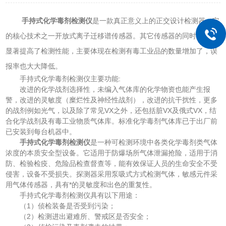
手持式化学毒剂检测仪
是一款真正意义上的正交设计检测器，它
的核心技术之一开放式离子迁移谱传感器。其它传感器的同时应用，
显著提高了检测性能，主要体现在检测有毒工业品的数量增加了，误
报率也大大降低。
手持式化学毒剂检测仪主要功能:
改进的化学战剂选择性，未编入气体库的化学物资也能产生报
警，改进的灵敏度（糜烂性及神经性战剂），改进的抗干扰性，更多
的战剂例如光气，以及除了常见VX之外，还包括脏VX及俄式VX，结
合化学战剂及有毒工业物质气体库。标准化学毒剂气体库已于出厂前
已安装到每台机器中。
手持式化学毒剂检测仪
是一种可检测环境中各类化学毒剂类气体
浓度的本质安全型设备。它适用于防爆场所气体泄漏抢险，适用于消
防、检验检疫、危险品检查督查等，能有效保证人员的生命安全不受
侵害，设备不受损失。探测器采用泵吸式方式检测气体，敏感元件采
用气体传感器，具有*的灵敏度和出色的重复性。
手持式化学毒剂检测仪具有以下用途：
（1）侦检装备是否受到污染；
（2）检测进出避难所、警戒区是否安全；