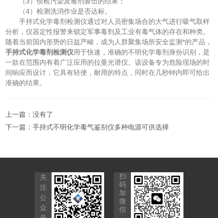
（3）侦检污染及毒剂袭击的结果；
（4）检测洗消作业是否达标。
手持式化学毒剂检测仪通过对人员密集场合的大气进行吸气取样
分析，仪器定性报警来锁定军事毒剂及工业有毒气体的存在和种类。
随着当前国内形势的日益严峻，成为人群聚集场所安全监测*的产品，
手持式化学毒剂检测仪
用于快速，准确的不明化学毒剂身份识别，是
一款在范围内有着广泛应用的拉曼光谱仪。该设备专为危险现场的时
间响应而设计，它具有轻便，耐用的特点，同时在几秒钟内即可给出
准确的结果。
上一篇：没有了
下一篇：
手持式不明化学毒气鉴别仪多种电源可供选择
扫
关
码
注
加
公
微
众
信