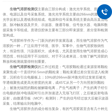
生物气溶胶检测仪
主要由三部分构成：激光光学系统、质谱仪腔
体、电源以及信号采集系统。激光光学系统主要由266nm的激光器、
光学反射以及透镜系统组成。电源和信号采集系统主要由高压直流电
源、脉冲触发器及开关、示波器、微通导板、信号放大器、电脑和数
据采集卡等组成。质谱仪腔体主要有三部分即束源室、差分室和检测
室构成。
气溶胶科学作为一门新兴的科学发展迅速，而生物气溶胶作为气
溶胶的一种，广泛应用于环境、医学、军事中。生物气溶胶致病性
大，传染性强、污染面积大、成本低，尤其是使用生物气溶胶造成心
理恐慌，特别适用于不法组织。对于不法者来说，生物了解气溶胶的
释放和检测就显得特别重要。
生物气溶胶检测仪
的工作过程是：气溶胶颗粒通过束源室将颗粒
束聚焦成一个直径约0.5mm的颗粒束；颗粒束通过差分室后进入检测
室，沉积在引出电极板上；10Hz的266nm脉冲激光经过发射后被光
学透镜聚焦成更高光密度的光束，成45℃从另一个方向照射到颗粒
上；被激光辐照的颗粒被解吸电离，产生气相离子；产生的离子经引
出电极的脉冲电场延时引出并加速进入无场飞行区，之后被反射电场
反射，由微通导板（MCP）检测到；产生的信号经过放大后被示波器
采集，结果输出到电脑中。
生物气溶胶所含的成分相当复杂，有的气溶胶甚至含有几十种元