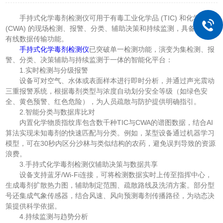
手持式化学毒剂检测仪可用于有毒工业化学品 (TIC) 和化学战剂
(CWA) 的现场检测、报警、分类、辅助决策和持续监测，具备无线、
有线数据传输功能。
手持式化学毒剂检测仪
已突破单一检测功能，演变为集检测、报
警、分类、决策辅助与持续监测于一体的智能化平台：
1.实时检测与分级报警
设备可对空气、水体或表面样本进行即时分析，并通过声光震动
三重报警系统，根据毒剂类型与浓度自动划分安全等级（如绿色安
全、黄色预警、红色危险），为人员疏散与防护提供明确指引。
2.智能分类与数据库比对
内置化学物质指纹库包含数千种TIC与CWA的谱图数据，结合AI
算法实现未知毒剂的快速匹配与分类。例如，某型设备通过机器学习
模型，可在30秒内区分沙林与类似结构的农药，避免误判导致的资源
浪费。
3.手持式化学毒剂检测仪辅助决策与数据共享
设备支持蓝牙/Wi-Fi连接，可将检测数据实时上传至指挥中心，
生成毒剂扩散热力图，辅助制定范围、疏散路线及洗消方案。部分型
号还集成气象传感器，结合风速、风向预测毒剂传播路径，为动态决
策提供科学依据。
4.持续监测与趋势分析